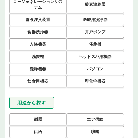
コージェネレーションシス
酸素濃縮器
テム
輸液注入装置
医療用洗浄器
食器洗浄器
井戸ポンプ
入浴機器
催芽機
洗髪機
ヘッドスパ用機器
洗浄機器
パソコン
飲食用機器
理化学機器
用途から探す
循環
エア供給
供給
噴霧