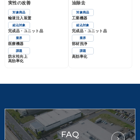
実性の改善
油除去
対象商品
対象商品
輸液注入装置
工業機器
組込対象
組込対象
完成品・ユニット品
完成品・ユニット品
業界
業界
医療機器
部材洗浄
課題
課題
防水性向上
高効率化
高効率化
FAQ