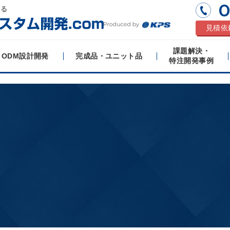
0
する
見積依
課題解決・
ODM設計開発
完成品・ユニット品
特注開発事例