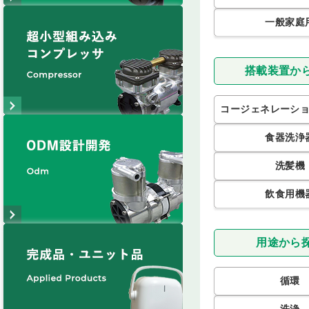
一般家庭
搭載装置か
コージェネレーシ
食器洗浄
洗髪機
飲食用機
用途から
循環