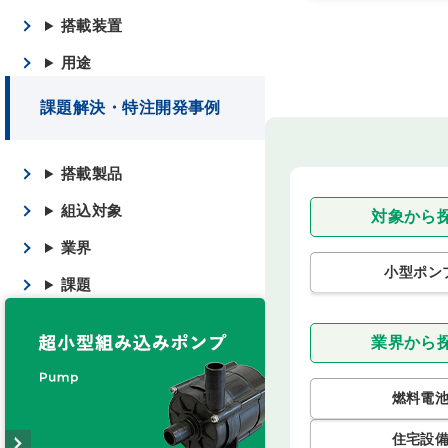
搭載装置
用途
課題解決・特注開発事例
搭載製品
組込対象
対象から
業界
小型ポン
課題
業界から
燃料電
住宅設