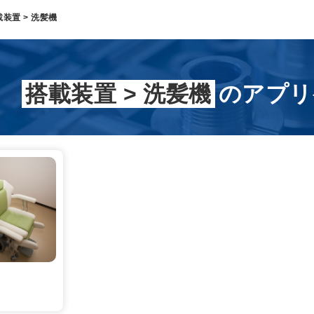
載装置
>
洗髪機
搭載装置 > 洗髪機
の
アプリ