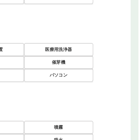
置
医療用洗浄器
催芽機
パソコン
噴霧