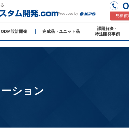
0
する
見積依
課題解決・
ODM設計開発
完成品・ユニット品
特注開発事例
ューション