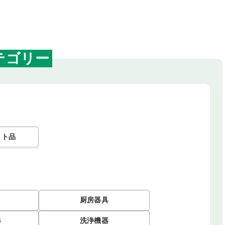
テゴリー
ット品
厨房器具
器
洗浄機器