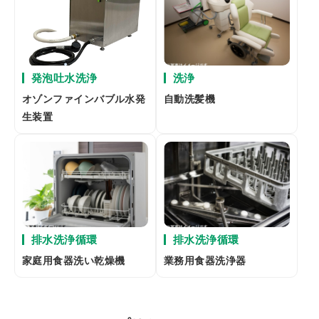
発泡吐水洗浄
洗浄
オゾンファインバブル水発
自動洗髪機
生装置
排水洗浄循環
排水洗浄循環
家庭用食器洗い乾燥機
業務用食器洗浄器