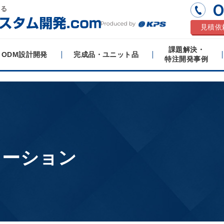
0
する
見積依
課題解決・
ODM設計開発
完成品・ユニット品
特注開発事例
ューション