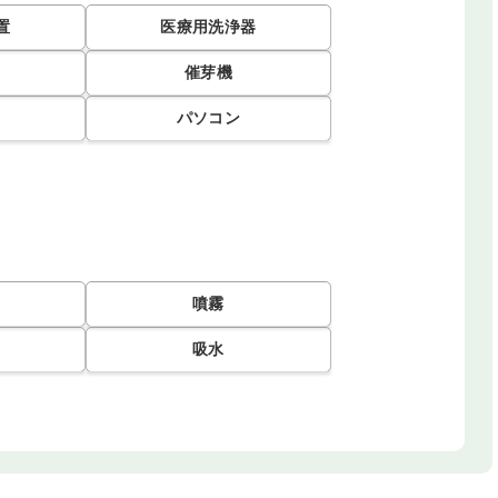
置
医療用洗浄器
催芽機
パソコン
噴霧
吸水