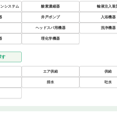
ョンシステム
酸素濃縮器
輸液注入装
器
井戸ポンプ
入浴機器
ヘッドスパ用機器
洗浄機器
器
理化学機器
探す
エア供給
供給
排水
吐水