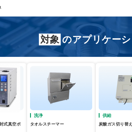
象
対象
の
アプリケーシ
洗浄
供給
封式真空ポ
タオルスチーマー
炭酸ガス切り替