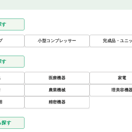
探す
プ
小型コンプレッサー
完成品・ユニ
探す
池
医療機器
家電
備
農業機械
理美容機
用
精密機器
ら探す