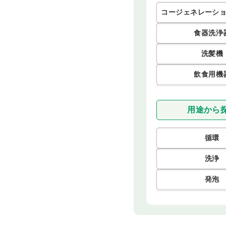
コージェネレーシ
食器洗浄
洗髪機
飲食用機
用途から
循環
洗浄
発泡