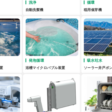
洗浄
循環
自動洗髪機
稲用催芽機
発泡循環
吸水吐水
置
浴槽マイクロバブル装置
ソーラー井戸ポ