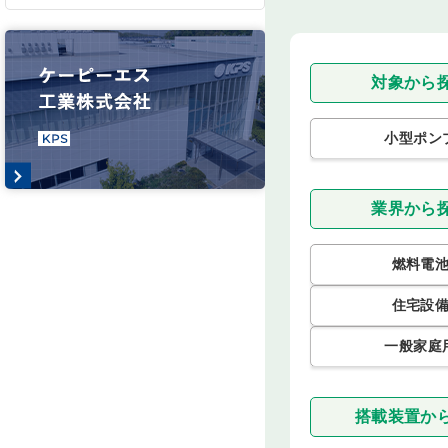
対象から
小型ポン
業界から
燃料電
住宅設
一般家庭
搭載装置か