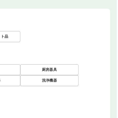
ット品
厨房器具
器
洗浄機器