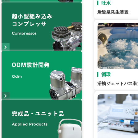
吐水
炭酸泉発生装置
循環
浴槽ジェットバス装