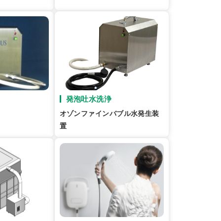
発泡吐水洗浄
オゾンファインバブル水発生装
置